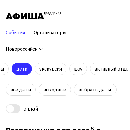
События
Организаторы
Новороссийск
ры
дети
экскурсия
шоу
активный отды
все даты
выходные
выбрать даты
онлайн