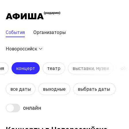
События
Организаторы
Новороссийск
ия
концерт
театр
выставки, музеи
обр
все даты
выходные
выбрать даты
онлайн