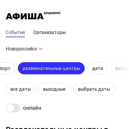
События
Организаторы
Новороссийск
порт
развлекательные центры
дети
экску
все даты
выходные
выбрать даты
онлайн